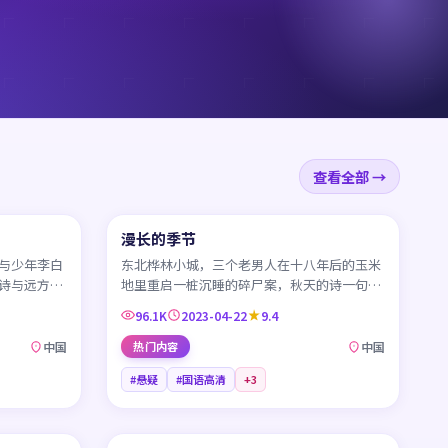
查看全部 →
95:17
45:17
漫长的季节
CN
与少年李白
东北桦林小城，三个老男人在十八年后的玉米
诗与远方、
地里重启一桩沉睡的碎尸案，秋天的诗一句一
句把过往写进现在。
96.1K
2023-04-22
9.4
中国
热门内容
中国
#悬疑
#国语高清
+
3
99:30
45:26