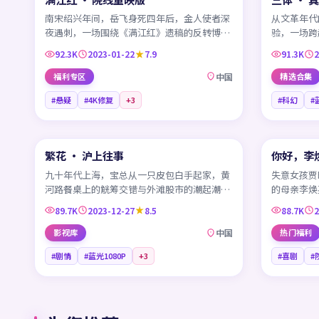
南宋绍兴年间，岳飞身死四年后，金人使者深
从文革年代
夜遇刺，一场围绕《满江红》遗稿的反转博弈
验，一场跨
在宰相府高墙内悄然展开。
球文明在三
92.3K
2023-01-22
7.9
91.3K
2
福利专区
中国
精选合集
#悬疑
#4K修复
+
3
#科幻
#
45:06
繁花 · 沪上往事
你好，李
热门
CN
CN
九十年代上海，宝总从一只皮包白手起家，黄
失意女孩贾晓
河路餐桌上的觥筹交错与外滩股市的潮起潮落
的母亲李焕
写下属于沪上的繁花一夜。
迟到多年的
89.7K
2023-12-27
8.5
88.7K
2
影视库
中国
热门福利
#剧情
#蓝光1080P
+
3
#喜剧
#