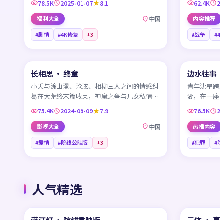
78.5K
2025-01-07
8.1
62.4K
2
福利大全
中国
内容推荐
#剧情
#4K修复
+
3
#战争
#
45:59
长相思 · 终章
边水往事
NEW
CN
CN
小夭与涂山璟、玱玹、相柳三人之间的情感纠
青年沈星跨
葛在大荒终末篇收束，神魔之争与儿女私情都
湖，在一座
走到必须做选择的关口。
黑色幽默式
75.4K
2024-09-09
7.9
76.5K
2
影视大全
中国
热播内容
#爱情
#院线公映版
+
3
#犯罪
#
人气精选
99:34
满江红 · 院线重映版
三体 · 
热门
CN
CN