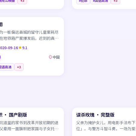
院线公映版
+
3
#犯罪
#国语高清
+
3
45:13
相
为一桩偏远县城的留守儿童案耗尽
在地铁箱尸案爆发后，迟到的真相
追光打到台前。
020-09-16
9.1
中国
国语高清
+
3
45:22
 · 国产剧版
误杀玫瑰 · 完整版
NEW
CN
坑道里的家书到改革开放初期的退
父亲为掩护女儿，用电影手法布下
父辈用一面旗帜把家国与子女托付
位」，与警方斗智斗勇，一场为爱
犯罪在小镇悄然上演。