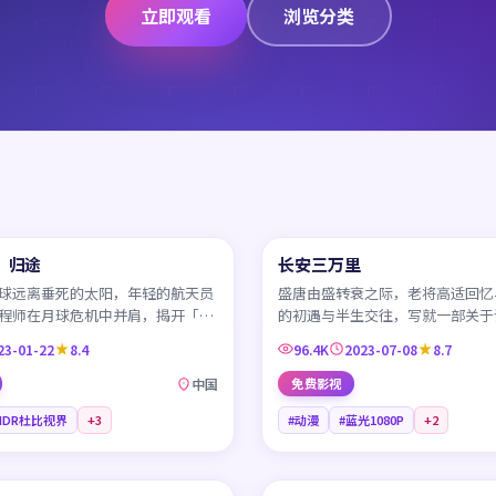
立即观看
浏览分类
99:51
：归途
长安三万里
CN
球远离垂死的太阳，年轻的航天员
盛唐由盛转衰之际，老将高适回忆
程师在月球危机中并肩，揭开「数
的初遇与半生交往，写就一部关于
」背后的真相。
家国与抱负的长安群像。
23-01-22
8.4
96.4K
2023-07-08
8.7
中国
免费影视
HDR杜比视界
+
3
#动漫
#蓝光1080P
+
2
45:01