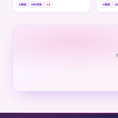
#悬疑
#4K修复
+
3
#悬疑
#