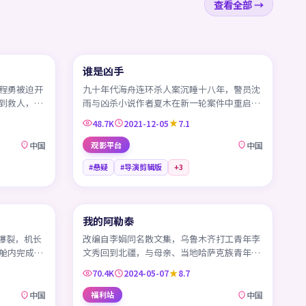
查看全部 →
99:30
45:47
谁是凶手
CN
程勇被迫开
九十年代海舟连环杀人案沉睡十八年，警员沈
到救人，一
雨与凶杀小说作者夏木在新一轮案件中重启尘
封旧案。
48.7K
2021-12-05
7.1
中国
观影平台
中国
#悬疑
#导演剪辑版
+
3
99:42
45:40
我的阿勒泰
CN
挡爆裂，机长
改编自李娟同名散文集，乌鲁木齐打工青年李
舱内完成了
文秀回到北疆，与母亲、当地哈萨克族青年巴
太一起在牧场、毡房与雪山之间生活。
70.4K
2024-05-07
8.7
中国
福利站
中国