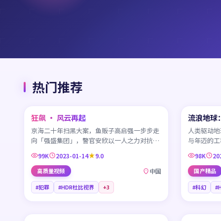
热门推荐
45:42
狂飙 · 风云再起
流浪地球
CN
CN
京海二十年扫黑大案，鱼贩子高启强一步步走
人类驱动地
向「强盛集团」，警官安欣以一人之力对抗一
与年迈的工
座城市，一场没有终点的较量。
字生命计划
99K
2023-01-14
9.0
98K
20
高质量视频
中国
国产精品
#犯罪
#HDR杜比视界
+
3
#科幻
#
99:41