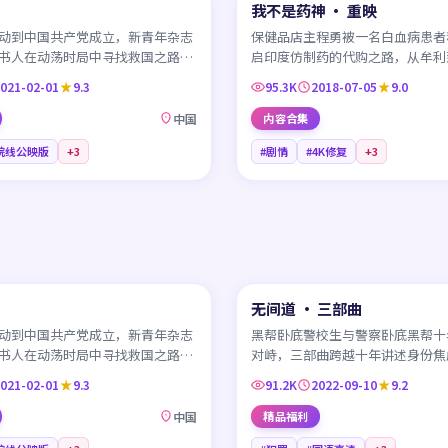
我不是药神 · 重映
CN
动到中国共产党成立，新青年杂志
保健品店主程勇被一名白血病患者
书人在动荡时局中寻找救国之路，
启印度仿制药的代购之路，从牟利
历史落到笔尖。
场关于生死、法理与人情的远征。
021-02-01
9.3
95.3K
2018-07-05
9.0
中国
内容合集
院线公映版
+
3
#剧情
#4K修复
+
3
45:01
无间道 · 三部曲
HK
动到中国共产党成立，新青年杂志
黑帮卧底警校生与警察卧底黑帮十
书人在动荡时局中寻找救国之路，
对峙，三部曲跨越十年讲述身份焦
历史落到笔尖。
塌与「我想做个好人」的咒语。
021-02-01
9.3
91.2K
2022-09-10
9.2
中国
精品福利