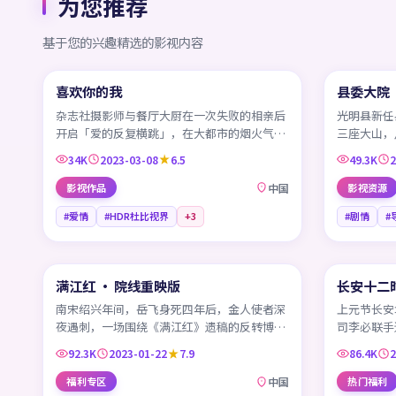
为您推荐
基于您的兴趣精选的影视内容
99:46
喜欢你的我
县委大院
CN
CN
杂志社摄影师与餐厅大厨在一次失败的相亲后
光明县新任
开启「爱的反复横跳」，在大都市的烟火气与
三座大山，
孤独感之间互相试探。
条属于现代
34K
2023-03-08
6.5
49.3K
2
影视作品
中国
影视资源
#爱情
#HDR杜比视界
+
3
#剧情
#
99:34
满江红 · 院线重映版
长安十二时
CN
CN
南宋绍兴年间，岳飞身死四年后，金人使者深
上元节长安
夜遇刺，一场围绕《满江红》遗稿的反转博弈
司李必联手
在宰相府高墙内悄然展开。
圣人寿宴背
92.3K
2023-01-22
7.9
86.4K
2
福利专区
中国
热门福利