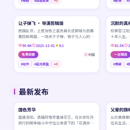
#悬疑
#国语高清
+
3
#剧情
#
99:41
让子弹飞 · 导演剪辑版
沉默的真
CN
CN
民国乱世，土匪张牧之冒充县长进鹅城与恶霸
检察官江阳
黄四郎周旋，一场关于子弹、银子与人心的三
十年人生，
方博弈在西南山城展开。
终于被一束
95.6K
2023-12-01
9.1
81.5K
2
免费观看
中国
一区精选
#动作
#蓝光原盘
+
3
#悬疑
#
最新发布
45:24
国色芳华
父辈的旗帜
NEW
CN
CN
盛唐洛阳，遗孀何惟芳重操花艺，在长安牡丹
从抗美援朝
商行的明争暗斗中守住父亲遗下的「花满京
伍兵生活，
华」招牌。
给下一代。