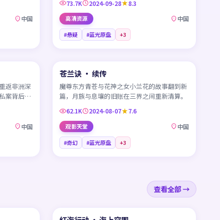
73.7K
2024-09-28
8.3
中国
高清资源
中国
#悬疑
#蓝光原盘
+
3
99:50
45:33
苍兰诀 · 续传
NEW
NEW
CN
重返非洲深
魔尊东方青苍与花神之女小兰花的故事翻到新
私案背后的
篇，月族与息壤的旧账在三界之间重新清算。
62.1K
2024-08-07
7.6
中国
观影天堂
中国
#奇幻
#蓝光原盘
+
3
查看全部 →
99:19
99:33
红海行动 · 海上突围
热门
热门
CN