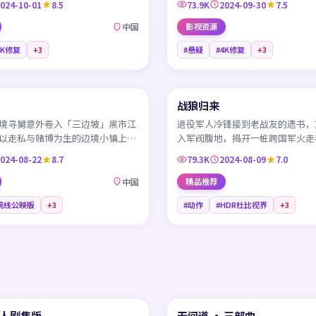
024-10-01
8.5
73.9K
2024-09-30
7.5
中国
影视资源
4K修复
+
3
#悬疑
#4K修复
+
3
45:57
战狼归来
NEW
CN
境寻舅意外卷入「三边坡」黑市江
退役军人冷锋接到老战友的遗书，
以走私与赌博为生的边境小镇上演
入军阀腹地，揭开一桩跨国军火走
的成长记。
滔天阴谋。
024-08-22
8.7
79.3K
2024-08-09
7.0
中国
精品推荐
院线公映版
+
3
#动作
#HDR杜比视界
+
3
45:08
真人剧集版
无间道 · 三部曲
热门
HK