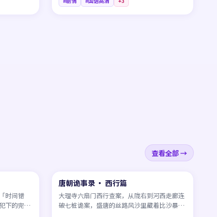
#剧情
#国语高清
+
3
查看全部 →
99:32
45:32
唐朝诡事录 · 西行篇
NEW
NEW
CN
「时间错
大理寺六扇门西行查案，从陇右到河西走廊连
犯下的完美
破七桩诡案，盛唐的丝路风沙里藏着比沙暴更
险恶的人心。