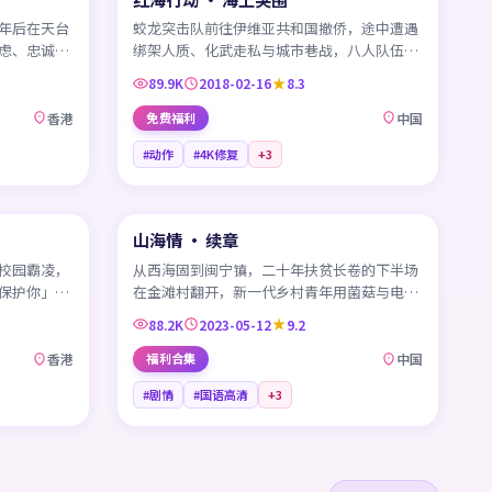
年后在天台
蛟龙突击队前往伊维亚共和国撤侨，途中遭遇
虑、忠诚崩
绑架人质、化武走私与城市巷战，八人队伍展
开一场近乎不可能的营救行动。
89.9K
2018-02-16
8.3
香港
免费福利
中国
#动作
#4K修复
+
3
99:04
45:18
山海情 · 续章
热门
热门
CN
校园霸凌，
从西海固到闽宁镇，二十年扶贫长卷的下半场
保护你」的
在金滩村翻开，新一代乡村青年用菌菇与电商
续写土地的奇迹。
88.2K
2023-05-12
9.2
香港
福利合集
中国
#剧情
#国语高清
+
3