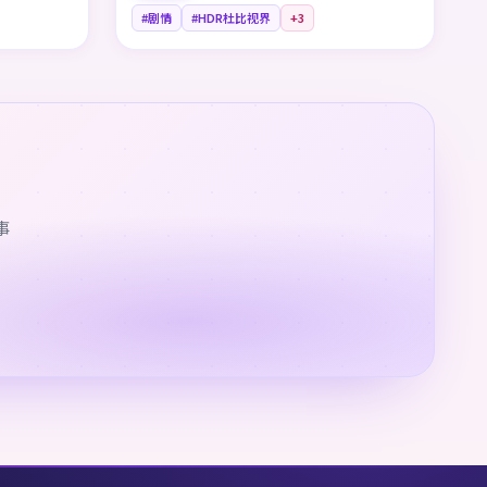
#剧情
#HDR杜比视界
+
3
事