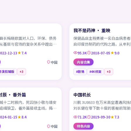
45:51
我不是药神 · 重映
CN
县长梅晓歌面对人口、环保、债务
保健品店主程勇被一名白血病患者
从基层与官场的复杂关系中蹚出一
启印度仿制药的代购之路，从牟利
县城的治理之路。
场关于生死、法理与人情的远征。
022-12-13
7.4
95.3K
2018-07-05
9.0
中国
内容合集
导演剪辑版
+
3
#剧情
#4K修复
+
3
45:27
辰 · 番外篇
中国机长
CN
城十二时辰内，死囚张小敬与靖安
川航 3U8633 在万米高空遭遇风
追缉狼卫，番外篇接续主线，揭开
刘长健在零下数十度的客舱前驾驶
后的另一重隐秘。
一次教科书级的紧急备降。
024-01-15
8.4
71.2K
2019-09-30
7.3
中国
特色内容