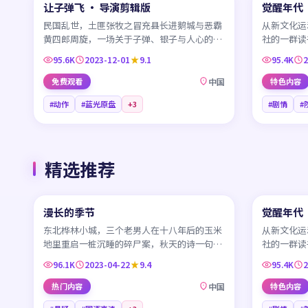
让子弹飞 · 导演剪辑版
觉醒年代
CN
CN
民国乱世，土匪张牧之冒充县长进鹅城与恶霸
从新文化运
黄四郎周旋，一场关于子弹、银子与人心的三
社的一群读
方博弈在西南山城展开。
让一段宏大
95.6K
2023-12-01
9.1
95.4K
2
免费观看
中国
特色内容
#动作
#蓝光原盘
+
3
#剧情
#
精选推荐
45:17
漫长的季节
觉醒年代
CN
CN
东北桦林小城，三个老男人在十八年后的玉米
从新文化运
地里重启一桩沉睡的碎尸案，秋天的诗一句一
社的一群读
句把过往写进现在。
让一段宏大
96.1K
2023-04-22
9.4
95.4K
2
热门内容
中国
特色内容