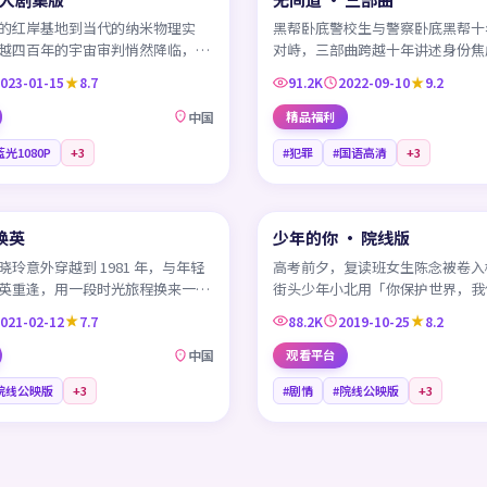
的红岸基地到当代的纳米物理实
黑帮卧底警校生与警察卧底黑帮十
越四百年的宇宙审判悄然降临，地
对峙，三部曲跨越十年讲述身份焦
体世界的注视下颤抖。
塌与「我想做个好人」的咒语。
023-01-15
8.7
91.2K
2022-09-10
9.2
中国
精品福利
蓝光1080P
+
3
#犯罪
#国语高清
+
3
99:08
焕英
少年的你 · 院线版
热门
HK
玲意外穿越到 1981 年，与年轻
高考前夕，复读班女生陈念被卷入
英重逢，用一段时光旅程换来一句
街头少年小北用「你保护世界，我
「我爱你」。
方式陪她走过最后一段路。
021-02-12
7.7
88.2K
2019-10-25
8.2
中国
观看平台
院线公映版
+
3
#剧情
#院线公映版
+
3