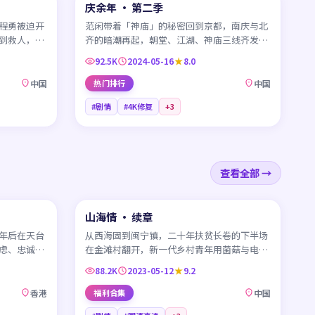
庆余年 · 第二季
CN
程勇被迫开
范闲带着「神庙」的秘密回到京都，南庆与北
到救人，一
齐的暗潮再起，朝堂、江湖、神庙三线齐发的
权谋大幕重新拉开。
92.5K
2024-05-16
8.0
中国
热门排行
中国
#剧情
#4K修复
+
3
查看全部 →
99:19
45:18
山海情 · 续章
CN
年后在天台
从西海固到闽宁镇，二十年扶贫长卷的下半场
虑、忠诚崩
在金滩村翻开，新一代乡村青年用菌菇与电商
续写土地的奇迹。
88.2K
2023-05-12
9.2
香港
福利合集
中国